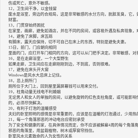
伤或死亡，意外不敏感。
12，卫生间干净，以金钱留
废水是浴室，旁边的合规局，这是非常敏感的水分方向，肮脏发臭，它，
财富。
13，门贯穿始终困扰
在家里，画廊，避免如酒店，并在不同的房间，或容易外遇及私奔现象，
14，避免了床脚，床瓦砾
有脚床，露天应保持，切不可自己在床上的东西，特别是避免夫妻。
15日，前门，门应朝向相同
里面的门，应打开车门相同的方向，这可以从门把手决定。
非常敏感，对
16，是在走廊浴室，一个大型野生
如果走廊，卫生间应在走廊刚刚到边，不到底，否则很难。
17，避免在床头开大窗
Windows是风水大忌床上记住。
18，忌上厕所门
厕所位于大门上，回到屋里漏屏幕钱可以用来交付。
19，柱角动量无线电不利婚姻
无论男人和女人的单独的房间，以避免旋转的红色支柱角度，或可能影响
的，必须尽快解决。
20，有利于灯泡的温暖感受
夫妇的卧室照明的感情是非常重要的，应该是在温暖的灯泡通过，少用热
21，每一个角落邪恶的冲动电台应密封承受
为了安全和健康的家，在具体情况而定，你不应该被解雇4周的每个角落
邪恶的角落里，用盆栽植物，树木或厚窗帘挡住。
卧室风水元素致命的人为女性的关系