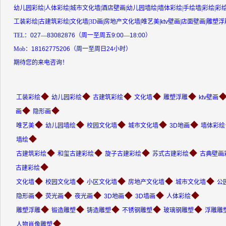
幼儿园彩绘
|
人体彩绘
|
城市文化墙
|
酒店壁画
|
幼儿园墙绘
|
墙体彩绘
|
手绘墙
|
彩绘
|
彩
工装彩绘
|
古建筑彩绘
|
文化墙
|
3D
画
|
房地产文化墙
|
唯艺美
|
ktv
壁画
|
店面壁画
|
雕塑浮
TEL
：
027
—
83082876
（周一至周五
9:00
—
18:00
）
Mob
：
18162775206
（周一至周日
24
小时）
期待您的来电咨询！
◆
◆
◆
◆
◆
工装彩绘
幼儿园彩绘
古建筑彩绘
文化墙
雕塑浮雕
ktv壁画
◆
◆
画
隐形画
◆
◆
◆
◆
◆
唯艺美
幼儿园墙绘
校园文化墙
城市文化墙
3D地画
墙体彩绘
◆
墙绘
◆
◆
◆
◆
古建筑彩绘
和玺古建彩绘
旋子古建彩绘
苏式古建彩绘
古典壁画
◆
古建彩绘
◆
◆
◆
◆
◆
文化墙
校园文化墙
小区文化墙
房地产文化墙
城市文化墙
公
◆
◆
◆
◆
◆
◆
隐形画
荧光画
夜光画
3D地画
3D墙画
人体彩绘
◆
◆
◆
◆
◆
雕塑浮雕
锻造雕塑
铸造雕塑
不锈钢雕塑
玻璃钢雕塑
浮雕雕
◆
人物肖像雕塑