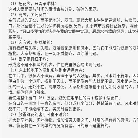
（1）把花床，只需承诺桃：
这对夫妻是要与时间的事情会被分割，破碎的家庭。
（2）离床，关闭窗口：
空气通过的无奈，而不是地球，发展。
现代大都市往往是建设前，按楼层
口，让卧室也不会好到保护机密地板;另外，由于城市变得日益复杂
，噪音
影响，“窗口多梦”的说法是在我的实践中实现。
后风水书籍的纪录，床太
些字眼。
（3）床嵌镜，招惹精神：
所有权经常头痛，失​​眠。
浪漫谈论原则和风水，因为它不能成为健康的浪
植物。
大家都知道，在一切矛盾整齐，以纾缓问题。
（4）卧室家具红不均：
形成这不是不和谐的代表，住在嘴里很容易出现问题。
（5）床上和地下的混乱影响到幸运拥有者：
在生活中，很多人不理解，真理干净的人好运。
其实，风水并不复杂，因
明白作为一个谜吧，捧到了天上，而不是像有些人就是不说，风水是迷信
围的一切，无处不在，简单方便。
大家都知道谁也不能乱如何收拾的人，
情。
祝你好运自然来。
要使用整个窗口（6）卧室，避免使用单独的两个或多个扇窗口：
在窗口的一面墙上一直的东西，但分成几个部分，并希望有问题。
风水难
都不同，不能继续下去。
买房时看到更多。
（7）放置鲜花的客厅卧室不适合：
扩大卧室叶类，阔叶植物。
增加增强夫妻之间，财富的拥有者的感情。
方
睐。
裂花将在一个简单的情况所有者。
旧的东西是重复的。