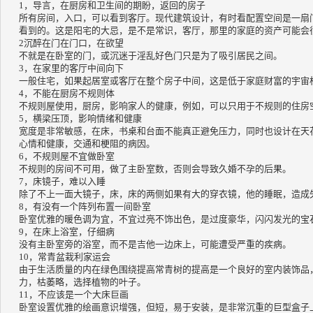
1，导言，在厨房和卫生间的期盼，返回的房子
所有房间，入口，可以看到客厅。
现代建筑设计，有时看配置空间是一扇
看到的。
这是阳宅的大忌，是不是常识，客厅，那里的家庭的资产可能会
2沉醉在门在门口，在欲望
不就是在卧室的门，或沉迷于淫乱好色门只是为了吸引居民之间。
3，在家里的客厅中间向下
一般住宅，如果起居室或客厅在整个房子中间，这是低于家庭财富的宇宙
4，不能在厨房不规则体
不规​​则屋使用，厨房，影响家人的健康，例如，可以只用于不规则的住房
5，横梁压顶，影响情绪和健康
宽度是非常敏感，在床，书桌和台面不能真正避免压力，同时也设计在天
心情和健康，交通和梗阻的病因
。
6，不规则屋不宜做卧室
不规​​则的房间不可用，做了主卧室数，否则会导致久婚不孕的后果。
7，床镜子，难以入睡
除了不上一面大镜子，床，床的两侧如果有大的穿衣镜，他的睡眠，造成
8，有没有一个阵列布置一间卧室
卧室优雅的暖色调为宜，不宜过亮不饰出色，是过度豪华，闪闪发光的宝
9，在床上浴室，仔细病
没有主卧室旁的浴室，而不是吉他一边床上，可能遭受严重的疾病。
10，常青盆栽利家运会
由于生活质量的内在绿色围绕提高常青树的提高是一个良好的室内装饰品
力，枯萎略，选择植物的叶子。
11，不应该是一个大床巨画
卧室设置优雅的绘画意识增强，但短，易于安装，是非常沉重的巨型盒子