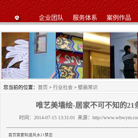
企业团队
服务体系
案例作品
工笔画
星星幼儿园
黄陂私人别墅
九天鹤大酒店工笔
武昌阳光
您当前的位置：
首页
>
行业社会
>
壁画常识
唯艺美墙绘-居家不可不知的21
时间：2014-07-15 13:31:01 来源：http://www.whwym.
首页需要知道风水21禁忌