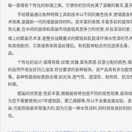
每一面墙有个性化的和谐之美。它使你的空间充满了温暖的春天,夏天
手绘壁画通过各种特殊工具和技术以不同的着色技术,使墙面各
术效果,是最新一代的墙面装饰材料。其丰富的表情,丰富多彩的装饰
饰元素,在中间的装饰和高端市场是极具竞争力的优势,并且深深的爱
墙上的壁画艺术漆,是整合战略要点的壁纸和乳胶漆环保水性漆的艺
和其他助剂、贝类或表体高温处理后。有机胶体粘合剂也选择无毒、
品。
个性化的设计,错落有致,纹理,优雅,富有质感,任意分配的颜色,
的自然环境友好凹凸油漆,符合要求的各种装饰。该产品具有多功能性
等。各种性能指标更趋合理,如光泽,透气性、透湿性、耐热性、抗冻
料等。
壁画的优势是:色彩丰富,根据装修将创造不同的视觉效果,装饰效
为您不需要使用107年建筑胶、聚乙烯醇等,所以不含重金属如铅、
染,污垢热阻是非常强大的,因为它是一种水性涂料,同时具有良好的防
化。