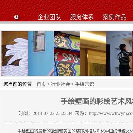
企业团队
服务体系
案例作品
工笔画
星星幼儿园
黄陂私人别墅
九天鹤大酒店工笔
武昌阳光
您当前的位置：
首页
>
行业社会
>
手绘常识
手绘壁画的彩绘艺术风
时间：2013-07-22 23:23:34 来源：http://www.whwym.
手绘壁画将最新的欧洲和美国的装饰风格从消化中国的传统文化