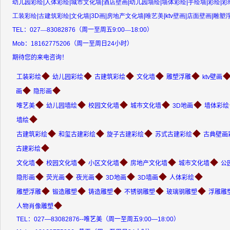
幼儿园彩绘
|
人体彩绘
|
城市文化墙
|
酒店壁画
|
幼儿园墙绘
|
墙体彩绘
|
手绘墙
|
彩绘
|
彩
工装彩绘
|
古建筑彩绘
|
文化墙
|
3D
画
|
房地产文化墙
|
唯艺美
|
ktv
壁画
|
店面壁画
|
雕塑
TEL
：
027
—
83082876
（周一至周五
9:00
—
18:00
）
Mob
：
18162775206
（周一至周日
24
小时）
期待您的来电咨询！
◆
◆
◆
◆
◆
工装彩绘
幼儿园彩绘
古建筑彩绘
文化墙
雕塑浮雕
ktv壁画
◆
◆
画
隐形画
◆
◆
◆
◆
◆
唯艺美
幼儿园墙绘
校园文化墙
城市文化墙
3D地画
墙体彩绘
◆
墙绘
◆
◆
◆
◆
古建筑彩绘
和玺古建彩绘
旋子古建彩绘
苏式古建彩绘
古典壁画
◆
古建彩绘
◆
◆
◆
◆
◆
文化墙
校园文化墙
小区文化墙
房地产文化墙
城市文化墙
公
◆
◆
◆
◆
◆
◆
隐形画
荧光画
夜光画
3D地画
3D墙画
人体彩绘
◆
◆
◆
◆
◆
雕塑浮雕
锻造雕塑
铸造雕塑
不锈钢雕塑
玻璃钢雕塑
浮雕雕
◆
人物肖像雕塑
TEL：027—83082876--唯艺美（周一至周五9:00—18:00）