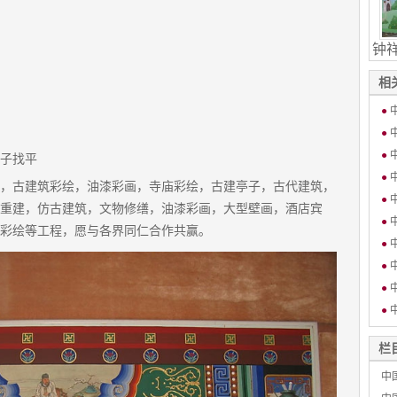
钟
相
●
●
●
子找平
●
，古建筑彩绘，油漆彩画，寺庙彩绘，古建亭子，古代建筑，
●
重建，仿古建筑，文物修缮，油漆彩画，大型壁画，酒店宾
●
彩绘等工程，愿与各界同仁合作共赢。
●
●
●
●
栏
中