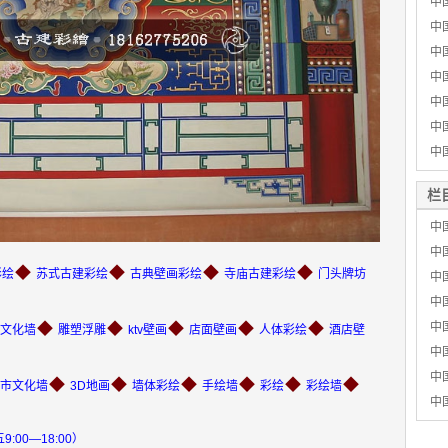
中
中
中
中
中
中
中
栏
中
中
◆
◆
◆
◆
彩绘
苏式古建彩绘
古典壁画彩绘
寺庙古建彩绘
门头牌坊
中
中
◆
◆
◆
◆
◆
中
文化墙
雕塑浮雕
ktv壁画
店面壁画
人体彩绘
酒店壁
中
中
◆
◆
◆
◆
◆
◆
市文化墙
3D地画
墙体彩绘
手绘墙
彩绘
彩绘墙
中
9:00—18:00）