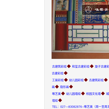
◆
◆
古建筑彩绘
和玺古建彩绘
旋子古建
◆
古建彩绘
◆
◆
◆
工装彩绘
幼儿园彩绘
古建筑彩绘
◆
◆
画
隐形画
◆
◆
◆
唯艺美
幼儿园墙绘
校园文化墙
城
◆
墙绘
TEL：027—83082876--唯艺美（周一至周五