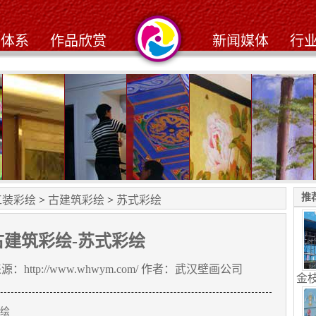
务体系
作品欣赏
新闻媒体
行
人别墅
九天鹤大酒店工笔画
武昌阳光在线小区
黄孝河路北京同仁堂
江滩茶楼
随州*欧
推
工装彩绘
>
古建筑彩绘
>
苏式彩绘
古建筑彩绘-苏式彩绘
来源：http://www.whwym.com/ 作者：
武汉壁画公司
金
绘