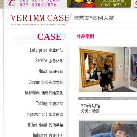
027 83082876
CASE
/
作品案例
Enterprise
企业团队
Service
服务体系
News
新闻媒体
Classic
经典彩绘案例
Activities
活动彩绘案例
Time：2014-12-11 19:23:07
Tooling
工装彩绘
3D奇幻馆
分类：墙画
Improvement
家装彩绘
Other Hand
其他手绘
Industry
行业社会