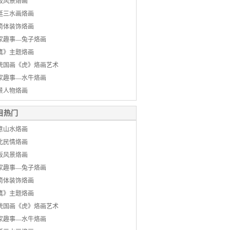
板风景烙画
廷三水画烙画
筒体装饰烙画
家趣事—兔子烙画
鹰》主题烙画
统国画《虎》烙画艺术
家趣事—水牛烙画
景人物烙画
目热门
意山水烙画
北民情烙画
板风景烙画
家趣事—兔子烙画
筒体装饰烙画
鹰》主题烙画
统国画《虎》烙画艺术
家趣事—水牛烙画