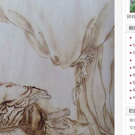
钟
相
●
●
●
●
●
●
●
●
●
栏
陕
写