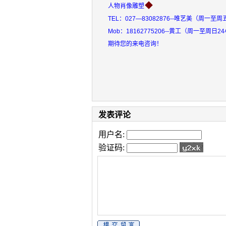
◆
人物肖像雕塑
TEL：027—83082876--唯艺美（周一至周五
Mob：18162775206--黄工（周一至周日2
期待您的来电咨询！
发表评论
用户名:
验证码: