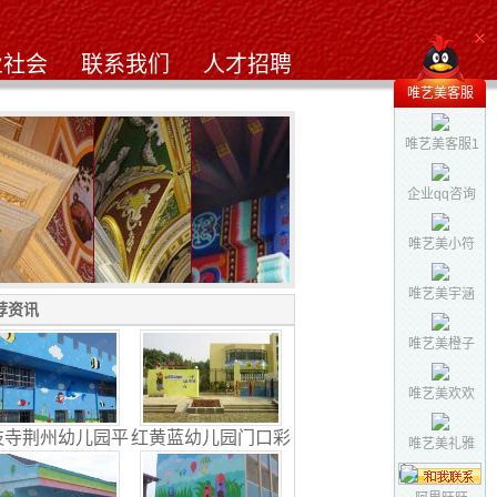
业社会
联系我们
人才招聘
唯艺美客服
唯艺美客服1
企业qq咨询
唯艺美小符
唯艺美宇涵
式古建筑
徐东*欧式古建筑
中式古建筑
荐资讯
唯艺美橙子
唯艺美欢欢
枝寺荆州幼儿园平
红黄蓝幼儿园门口彩
唯艺美礼雅