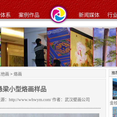
务体系
案例作品
新闻媒体
行
人别墅
九天鹤大酒店工笔画
武昌阳光在线小区
黄孝河路北京同仁堂
江滩茶楼
随州*欧
推
其他画
>
烙画
悬梁小型烙画样品
来源：http://www.whwym.com/ 作者：
武汉壁画公司
金