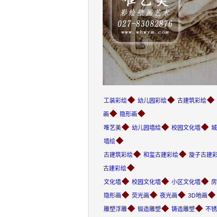
◆
◆
◆
工装彩绘
幼儿园彩绘
古建筑彩绘
◆
◆
画
隐形画
◆
◆
◆
唯艺美
幼儿园墙绘
校园文化墙
城
◆
墙绘
◆
◆
古建筑彩绘
和玺古建彩绘
旋子古建
◆
古建彩绘
◆
◆
◆
文化墙
校园文化墙
小区文化墙
房
◆
◆
◆
◆
隐形画
荧光画
夜光画
3D地画
◆
◆
◆
雕塑浮雕
锻造雕塑
铸造雕塑
不锈