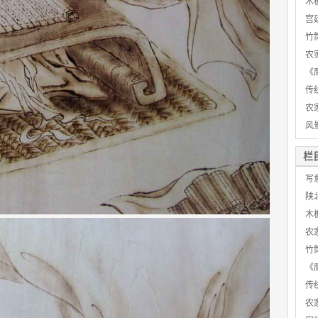
木
宫
竹
农
《
传
农
风
栏
写
陕
木
农
竹
《
传
农