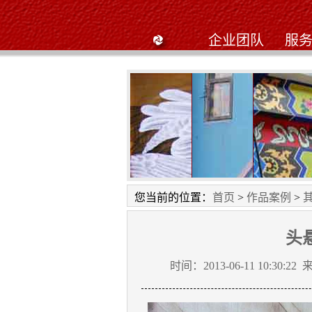
企业团队
服
工笔画
星星幼儿园
黄陂私
您当前的位置：
首页
>
作品案例
>
头
时间：2013-06-11 10:30:22 