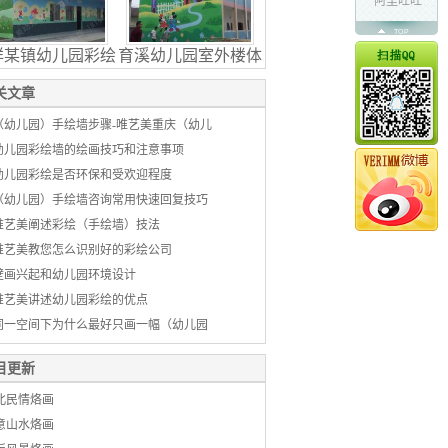
阿里旺旺
TOP
祥某镇幼儿园彩绘
育溪幼儿园室外楼体
关文章
（幼儿园）手绘墙步骤-唯艺美重庆（幼儿
幼儿园彩绘墙的绘画技巧和注意事项
幼儿园彩绘是否环保和受欢迎程度
（幼儿园）手绘墙咨询常用快速回复技巧
唯艺美阐述彩绘（手绘墙）技法
唯艺美教您怎么识别好的彩绘公司
壁画兴起和幼儿园环境设计
唯艺美讲述幼儿园彩绘的优点
同一空间下为什么最好只画一幅（幼儿园
目更新
北民情烙画
意山水烙画