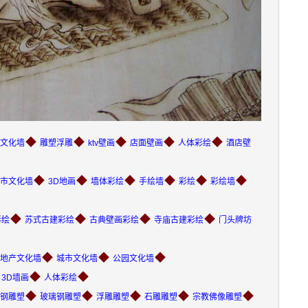
◆
◆
◆
◆
◆
文化墙
雕塑浮雕
ktv壁画
店面壁画
人体彩绘
酒店壁
◆
◆
◆
◆
◆
◆
市文化墙
3D地画
墙体彩绘
手绘墙
彩绘
彩绘墙
◆
◆
◆
◆
彩绘
苏式古建彩绘
古典壁画彩绘
寺庙古建彩绘
门头牌坊
◆
◆
◆
地产文化墙
城市文化墙
公园文化墙
◆
◆
3D墙画
人体彩绘
◆
◆
◆
◆
◆
钢雕塑
玻璃钢雕塑
浮雕雕塑
石雕雕塑
宗教佛像雕塑