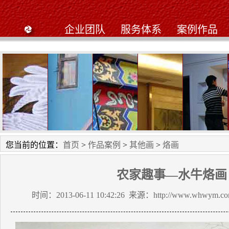
企业团队
服务体系
案例作品
工笔画
星星幼儿园
黄陂私人别墅
九天鹤大酒店工笔
武昌阳光
您当前的位置：
首页
>
作品案例
>
其他画
>
烙画
农家趣事—水牛烙画
时间：2013-06-11 10:42:26 来源：http://www.whwym.