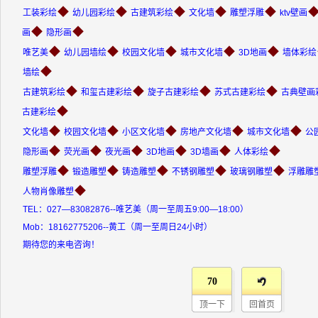
◆
◆
◆
◆
◆
工装彩绘
幼儿园彩绘
古建筑彩绘
文化墙
雕塑浮雕
ktv壁画
◆
◆
画
隐形画
◆
◆
◆
◆
◆
唯艺美
幼儿园墙绘
校园文化墙
城市文化墙
3D地画
墙体彩绘
◆
墙绘
◆
◆
◆
◆
古建筑彩绘
和玺古建彩绘
旋子古建彩绘
苏式古建彩绘
古典壁画
◆
古建彩绘
◆
◆
◆
◆
◆
文化墙
校园文化墙
小区文化墙
房地产文化墙
城市文化墙
公
◆
◆
◆
◆
◆
◆
隐形画
荧光画
夜光画
3D地画
3D墙画
人体彩绘
◆
◆
◆
◆
◆
雕塑浮雕
锻造雕塑
铸造雕塑
不锈钢雕塑
玻璃钢雕塑
浮雕雕
◆
人物肖像雕塑
TEL：027—83082876--唯艺美（周一至周五9:00—18:00）
Mob：18162775206--黄工（周一至周日24小时）
期待您的来电咨询！
70
顶一下
回首页